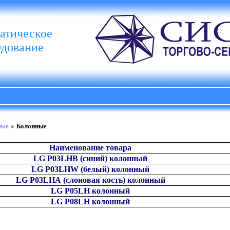
атическое
удование
ные
Колонные
Наименование товара
LG P03LHB (синий) колонный
LG P03LHW (белый) колонный
LG P03LHА (слоновая кость) колонный
LG P05LH колонный
LG P08LH колонный